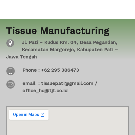
Tissue Manufacturing
Jl. Pati – Kudus Km. 04, Desa Pegandan,
Kecamatan Margorejo, Kabupaten Pati –
Jawa Tengah
Phone : +62 295 386473
email : tissuepati@gmail.com /
office_hq@tjt.co.id